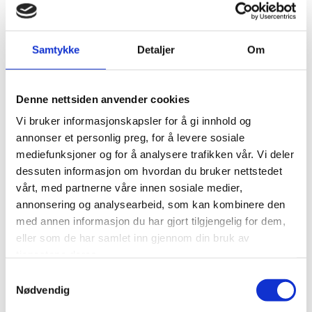
Røyket laks med eggerøre
Roastbiff m/drue&purre
Skinke m/itialensk salat
Samtykke
Detaljer
Om
Svinesteik med surkål
Karbonade m/løk
Pris pr snitt kr
67
,- inkl mva
Denne nettsiden anvender cookies
Vi bruker informasjonskapsler for å gi innhold og
Snitter eksklusiv
annonser et personlig preg, for å levere sosiale
Skagen salat og laks
mediefunksjoner og for å analysere trafikken vår. Vi deler
Parmaskinke og mozarella
dessuten informasjon om hvordan du bruker nettstedet
Italiensk salami med brie
vårt, med partnerne våre innen sosiale medier,
Stekt kylling med potet salat
annonsering og analysearbeid, som kan kombinere den
Lammefilet med avocado
med annen informasjon du har gjort tilgjengelig for dem,
Varmrøyket andebryst
eller som de har samlet inn gjennom din bruk av
tjenestene deres.
Pris pr ekslusiv snitt kr
135,-
inkl mva
Samtykkevalg
Nødvendig
Om ønskelig kan det lages smørbrød med samme garnityr.