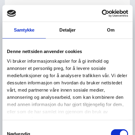

+47 71 58 06 50

angus@gaupset.no
Samtykke
Detaljer
Om
Denne nettsiden anvender cookies
Vi bruker informasjonskapsler for å gi innhold og
annonser et personlig preg, for å levere sosiale
mediefunksjoner og for å analysere trafikken vår. Vi deler
Navn*
dessuten informasjon om hvordan du bruker nettstedet
vårt, med partnerne våre innen sosiale medier,
annonsering og analysearbeid, som kan kombinere den
Telefon*
med annen informasjon du har gjort tilgjengelig for dem,
eller som de har samlet inn gjennom din bruk av
tjenestene deres.
E-post*
Samtykkevalg
Nødvendig