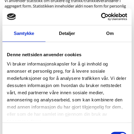
Vi anvender statistikk om brukere og trafikk/trafikkleverandører i
aggregert form. Statistikken inneholder aldri noen form for personlig
informasjon, alt er anonymt. IP-adresser lagres ikke i vår database der
vi lagrer atferd på nettstedet, derfor kan informasjon om deg som
bruker aldri kobles sammen med din identitet. Din IP-adresse lagres av
sikkerhetsmessige årsaker bare i de tilfeller du selv aktivt registrerer
deg på nettstedet.
Samtykke
Detaljer
Om
Denne nettsiden anvender cookies
Formål:
Vi bruker informasjonskapsler for å gi innhold og
Utvikle og forbedre nettstedet gjennom å forstå hvordan det
annonser et personlig preg, for å levere sosiale
anvendes.
mediefunksjoner og for å analysere trafikken vår. Vi deler
Beregne og rapportere brukerantall og trafikk.
dessuten informasjon om hvordan du bruker nettstedet
vårt, med partnerne våre innen sosiale medier,
Gjøre det lettere for deg å navigere på nettstedet.
annonsering og analysearbeid, som kan kombinere den
med annen informasjon du har gjort tilgjengelig for dem,
Gjøre det mulig for systemet å kjenne igjen faste brukere for å
kunne tilpasse tjenestene.
eller som de har samlet inn gjennom din bruk av
tjenestene deres.
Iblant anvender vi tredjepartsinformasjonskapsler fra andre
firma for å gjøre markedsundersøkelser og trafikkmålinger, og
Samtykkevalg