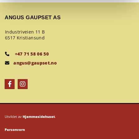
ANGUS GAUPSET AS
Industriveien 11 B
6517 Kristiansund
+47 71 58 06 50

angus@gaupset.no

Utviklet av
Hjemmesidehuset
.
Personvern